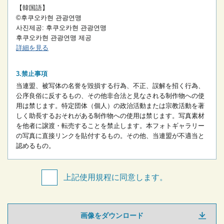
【韓国語】
©후쿠오카현 관광연맹
사진제공: 후쿠오카현 관광연맹
후쿠오카현 관광연맹 제공
詳細を見る
禁止事項
当連盟、被写体の名誉を毀損する行為、不正、誤解を招く行為、
公序良俗に反するもの、その他非合法と見なされる制作物への使
用は禁じます。
特定団体（個人）の政治活動または宗教活動を著
しく助長するおそれがある制作物への使用は禁じます。
写真素材
を他者に譲渡・転売することを禁止します。
本フォトギャラリー
の写真に直接リンクを貼付するもの。
その他、当連盟が不適当と
認めるもの。
上記使用規程に同意します。
画像をダウンロード