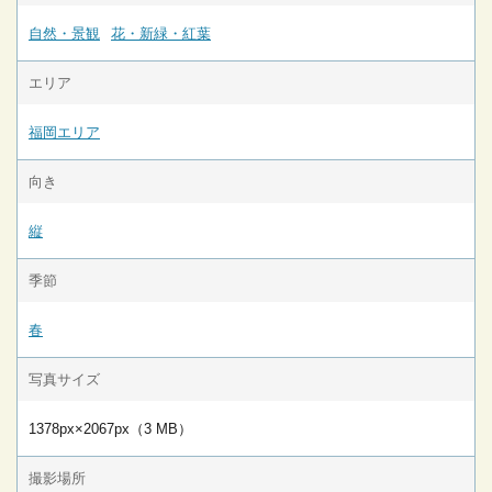
自然・景観
花・新緑・紅葉
エリア
福岡エリア
向き
縦
季節
春
写真サイズ
1378px×2067px（3 MB）
撮影場所