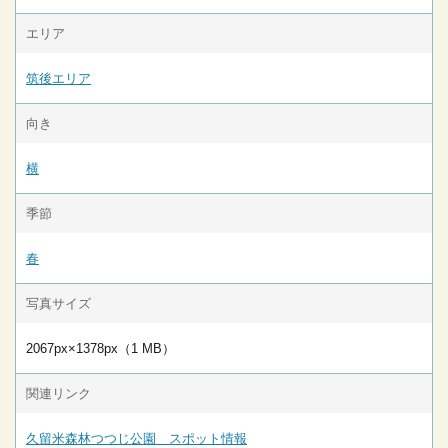
エリア
筑後エリア
向き
横
季節
春
写真サイズ
2067px×1378px（1 MB）
関連リンク
久留米森林つつじ公園 スポット情報