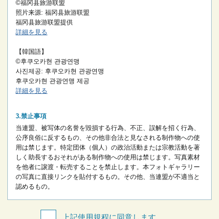
©福冈县旅游联盟
照片来源: 福冈县旅游联盟
福冈县旅游联盟提供
詳細を見る
【韓国語】
©후쿠오카현 관광연맹
사진제공: 후쿠오카현 관광연맹
후쿠오카현 관광연맹 제공
詳細を見る
禁止事項
当連盟、被写体の名誉を毀損する行為、不正、誤解を招く行為、
公序良俗に反するもの、その他非合法と見なされる制作物への使
用は禁じます。
特定団体（個人）の政治活動または宗教活動を著
しく助長するおそれがある制作物への使用は禁じます。
写真素材
を他者に譲渡・転売することを禁止します。
本フォトギャラリー
の写真に直接リンクを貼付するもの。
その他、当連盟が不適当と
認めるもの。
上記使用規程に同意します。