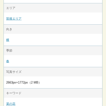
エリア
筑後エリア
向き
横
季節
春
写真サイズ
2663px×1772px（2 MB）
キーワード
菜の花