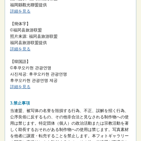
福岡縣觀光聯盟提供
詳細を見る
【簡体字】
©福冈县旅游联盟
照片来源: 福冈县旅游联盟
福冈县旅游联盟提供
詳細を見る
【韓国語】
©후쿠오카현 관광연맹
사진제공: 후쿠오카현 관광연맹
후쿠오카현 관광연맹 제공
詳細を見る
禁止事項
当連盟、被写体の名誉を毀損する行為、不正、誤解を招く行為、
公序良俗に反するもの、その他非合法と見なされる制作物への使
用は禁じます。
特定団体（個人）の政治活動または宗教活動を著
しく助長するおそれがある制作物への使用は禁じます。
写真素材
を他者に譲渡・転売することを禁止します。
本フォトギャラリー