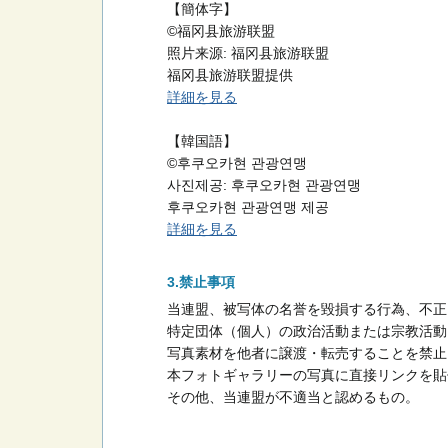
【簡体字】
©福冈县旅游联盟
照片来源: 福冈县旅游联盟
福冈县旅游联盟提供
詳細を見る
【韓国語】
©후쿠오카현 관광연맹
사진제공: 후쿠오카현 관광연맹
후쿠오카현 관광연맹 제공
詳細を見る
禁止事項
当連盟、被写体の名誉を毀損する行為、不正
特定団体（個人）の政治活動または宗教活動
写真素材を他者に譲渡・転売することを禁止
本フォトギャラリーの写真に直接リンクを貼
その他、当連盟が不適当と認めるもの。