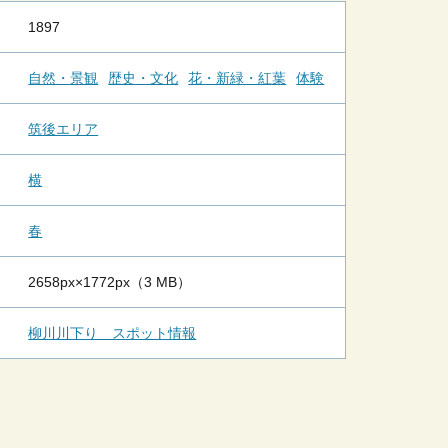
1897
自然・景観
歴史・文化
花・新緑・紅葉
体験
筑後エリア
横
春
2658px×1772px（3 MB）
柳川川下り スポット情報