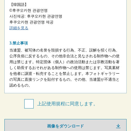
【韓国語】
©후쿠오카현 관광연맹
사진제공: 후쿠오카현 관광연맹
후쿠오카현 관광연맹 제공
詳細を見る
禁止事項
当連盟、被写体の名誉を毀損する行為、不正、誤解を招く行為、
公序良俗に反するもの、その他非合法と見なされる制作物への使
用は禁じます。
特定団体（個人）の政治活動または宗教活動を著
しく助長するおそれがある制作物への使用は禁じます。
写真素材
を他者に譲渡・転売することを禁止します。
本フォトギャラリー
の写真に直接リンクを貼付するもの。
その他、当連盟が不適当と
認めるもの。
上記使用規程に同意します。
画像をダウンロード