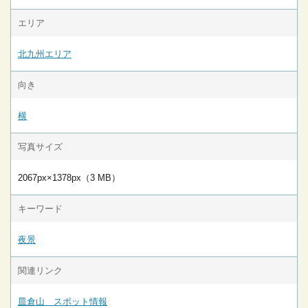
エリア
北九州エリア
向き
横
写真サイズ
2067px×1378px（3 MB）
キーワード
夜景
関連リンク
皿倉山 スポット情報