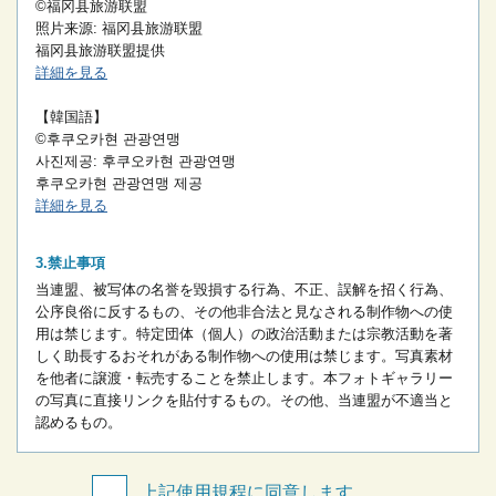
©福冈县旅游联盟
照片来源: 福冈县旅游联盟
福冈县旅游联盟提供
詳細を見る
【韓国語】
©후쿠오카현 관광연맹
사진제공: 후쿠오카현 관광연맹
후쿠오카현 관광연맹 제공
詳細を見る
禁止事項
当連盟、被写体の名誉を毀損する行為、不正、誤解を招く行為、
公序良俗に反するもの、その他非合法と見なされる制作物への使
用は禁じます。
特定団体（個人）の政治活動または宗教活動を著
しく助長するおそれがある制作物への使用は禁じます。
写真素材
を他者に譲渡・転売することを禁止します。
本フォトギャラリー
の写真に直接リンクを貼付するもの。
その他、当連盟が不適当と
認めるもの。
上記使用規程に同意します。