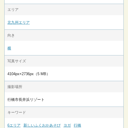
エリア
北九州エリア
向き
横
写真サイズ
4104px×2736px（5 MB）
撮影場所
行橋市長井浜リゾート
キーワード
6エリア
新しいふくおかあそび
ヨガ
行橋