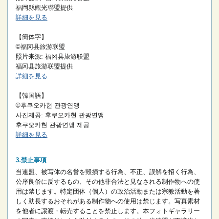
福岡縣觀光聯盟提供
詳細を見る
【簡体字】
©福冈县旅游联盟
照片来源: 福冈县旅游联盟
福冈县旅游联盟提供
詳細を見る
【韓国語】
©후쿠오카현 관광연맹
사진제공: 후쿠오카현 관광연맹
후쿠오카현 관광연맹 제공
詳細を見る
禁止事項
当連盟、被写体の名誉を毀損する行為、不正、誤解を招く行為、
公序良俗に反するもの、その他非合法と見なされる制作物への使
用は禁じます。
特定団体（個人）の政治活動または宗教活動を著
しく助長するおそれがある制作物への使用は禁じます。
写真素材
を他者に譲渡・転売することを禁止します。
本フォトギャラリー