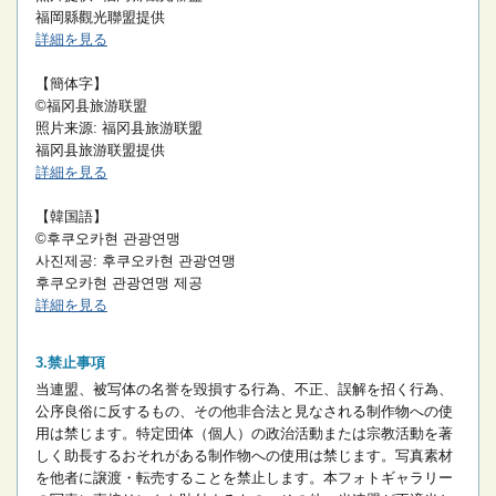
福岡縣觀光聯盟提供
詳細を見る
【簡体字】
©福冈县旅游联盟
照片来源: 福冈县旅游联盟
福冈县旅游联盟提供
詳細を見る
【韓国語】
©후쿠오카현 관광연맹
사진제공: 후쿠오카현 관광연맹
후쿠오카현 관광연맹 제공
詳細を見る
禁止事項
当連盟、被写体の名誉を毀損する行為、不正、誤解を招く行為、
公序良俗に反するもの、その他非合法と見なされる制作物への使
用は禁じます。
特定団体（個人）の政治活動または宗教活動を著
しく助長するおそれがある制作物への使用は禁じます。
写真素材
を他者に譲渡・転売することを禁止します。
本フォトギャラリー