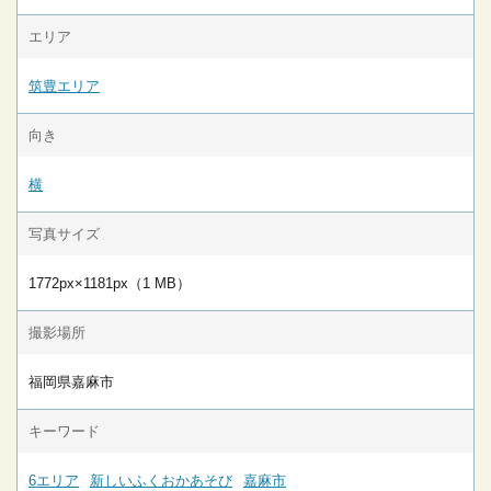
エリア
筑豊エリア
向き
横
写真サイズ
1772px×1181px（1 MB）
撮影場所
福岡県嘉麻市
キーワード
6エリア
新しいふくおかあそび
嘉麻市