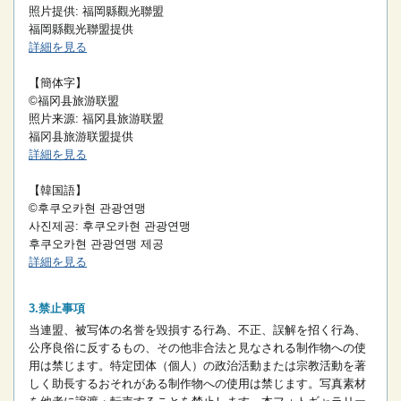
照片提供: 福岡縣觀光聯盟
福岡縣觀光聯盟提供
詳細を見る
【簡体字】
©福冈县旅游联盟
照片来源: 福冈县旅游联盟
福冈县旅游联盟提供
詳細を見る
【韓国語】
©후쿠오카현 관광연맹
사진제공: 후쿠오카현 관광연맹
후쿠오카현 관광연맹 제공
詳細を見る
禁止事項
当連盟、被写体の名誉を毀損する行為、不正、誤解を招く行為、
公序良俗に反するもの、その他非合法と見なされる制作物への使
用は禁じます。
特定団体（個人）の政治活動または宗教活動を著
しく助長するおそれがある制作物への使用は禁じます。
写真素材