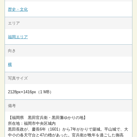
歴史・文化
エリア
福岡エリア
向き
横
写真サイズ
2128px×1416px（1 MB）
備考
【福岡県 黒田官兵衛・黒田藩ゆかりの地】
所在地：福岡市中央区城内
黒田長政が、慶長6年（1601）から7年がかりで築城。平山城で、大
中小の各天守台と47の櫓があった。官兵衛が晩年を過ごした御高