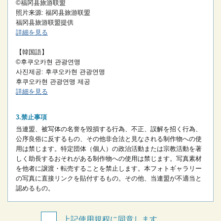
©福冈县旅游联盟
照片来源: 福冈县旅游联盟
福冈县旅游联盟提供
詳細を見る
【韓国語】
©후쿠오카현 관광연맹
사진제공: 후쿠오카현 관광연맹
후쿠오카현 관광연맹 제공
詳細を見る
禁止事項
当連盟、被写体の名誉を毀損する行為、不正、誤解を招く行為、
公序良俗に反するもの、その他非合法と見なされる制作物への使
用は禁じます。
特定団体（個人）の政治活動または宗教活動を著
しく助長するおそれがある制作物への使用は禁じます。
写真素材
を他者に譲渡・転売することを禁止します。
本フォトギャラリー
の写真に直接リンクを貼付するもの。
その他、当連盟が不適当と
認めるもの。
上記使用規程に同意します。