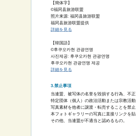
【簡体字】
©福冈县旅游联盟
照片来源: 福冈县旅游联盟
福冈县旅游联盟提供
詳細を見る
【韓国語】
©후쿠오카현 관광연맹
사진제공: 후쿠오카현 관광연맹
후쿠오카현 관광연맹 제공
詳細を見る
禁止事項
当連盟、被写体の名誉を毀損する行為、不正
特定団体（個人）の政治活動または宗教活動
写真素材を他者に譲渡・転売することを禁止
本フォトギャラリーの写真に直接リンクを貼
その他、当連盟が不適当と認めるもの。