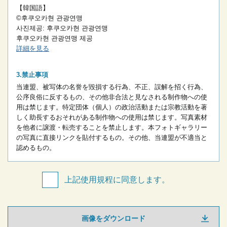
【韓国語】
©후쿠오카현 관광연맹
사진제공: 후쿠오카현 관광연맹
후쿠오카현 관광연맹 제공
詳細を見る
禁止事項
当連盟、被写体の名誉を毀損する行為、不正、誤解を招く行為、
公序良俗に反するもの、その他非合法と見なされる制作物への使
用は禁じます。
特定団体（個人）の政治活動または宗教活動を著
しく助長するおそれがある制作物への使用は禁じます。
写真素材
を他者に譲渡・転売することを禁止します。
本フォトギャラリー
の写真に直接リンクを貼付するもの。
その他、当連盟が不適当と
認めるもの。
上記使用規程に同意します。
画像をダウンロード