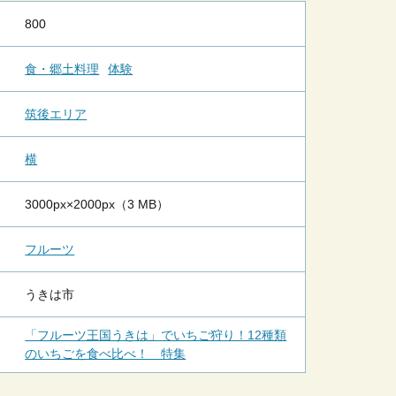
800
食・郷土料理
体験
筑後エリア
横
3000px×2000px（3 MB）
フルーツ
うきは市
「フルーツ王国うきは」でいちご狩り！12種類
のいちごを食べ比べ！ 特集