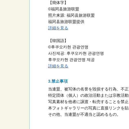
【簡体字】
©福冈县旅游联盟
照片来源: 福冈县旅游联盟
福冈县旅游联盟提供
詳細を見る
【韓国語】
©후쿠오카현 관광연맹
사진제공: 후쿠오카현 관광연맹
후쿠오카현 관광연맹 제공
詳細を見る
禁止事項
当連盟、被写体の名誉を毀損する行為、不正
特定団体（個人）の政治活動または宗教活動
写真素材を他者に譲渡・転売することを禁止
本フォトギャラリーの写真に直接リンクを貼
その他、当連盟が不適当と認めるもの。