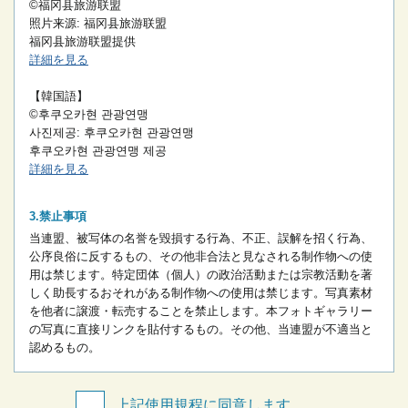
©福冈县旅游联盟
照片来源: 福冈县旅游联盟
福冈县旅游联盟提供
詳細を見る
【韓国語】
©후쿠오카현 관광연맹
사진제공: 후쿠오카현 관광연맹
후쿠오카현 관광연맹 제공
詳細を見る
禁止事項
当連盟、被写体の名誉を毀損する行為、不正、誤解を招く行為、
公序良俗に反するもの、その他非合法と見なされる制作物への使
用は禁じます。
特定団体（個人）の政治活動または宗教活動を著
しく助長するおそれがある制作物への使用は禁じます。
写真素材
を他者に譲渡・転売することを禁止します。
本フォトギャラリー
の写真に直接リンクを貼付するもの。
その他、当連盟が不適当と
認めるもの。
上記使用規程に同意します。