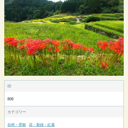
ID
808
カテゴリー
自然・景観
花・新緑・紅葉