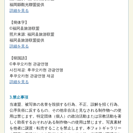
福岡縣觀光聯盟提供
詳細を見る
【簡体字】
©福冈县旅游联盟
照片来源: 福冈县旅游联盟
福冈县旅游联盟提供
詳細を見る
【韓国語】
©후쿠오카현 관광연맹
사진제공: 후쿠오카현 관광연맹
후쿠오카현 관광연맹 제공
詳細を見る
禁止事項
当連盟、被写体の名誉を毀損する行為、不正、誤解を招く行為、
公序良俗に反するもの、その他非合法と見なされる制作物への使
用は禁じます。
特定団体（個人）の政治活動または宗教活動を著
しく助長するおそれがある制作物への使用は禁じます。
写真素材
を他者に譲渡・転売することを禁止します。
本フォトギャラリー