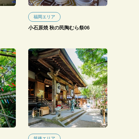
福岡エリア
小石原焼 秋の民陶むら祭06
筑後エリア