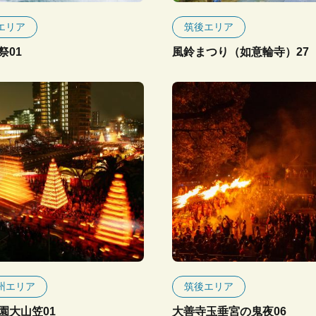
エリア
筑後エリア
祭01
風鈴まつり（如意輪寺）27
州エリア
筑後エリア
園大山笠01
大善寺玉垂宮の鬼夜06