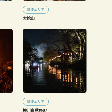
筑後エリア
大蛇山
筑後エリア
柳川白秋祭07