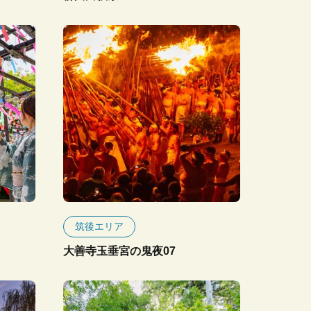
筑後エリア
大善寺玉垂宮の鬼夜07