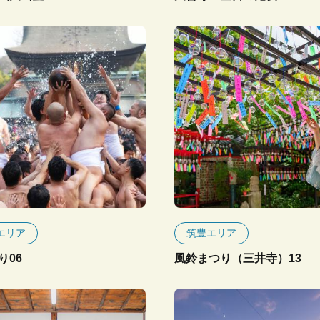
エリア
筑豊エリア
り06
風鈴まつり（三井寺）13