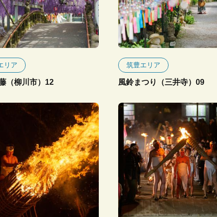
エリア
筑豊エリア
藤（柳川市）12
風鈴まつり（三井寺）09