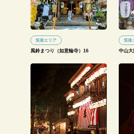
筑後エリア
筑後
風鈴まつり（如意輪寺）16
中山大