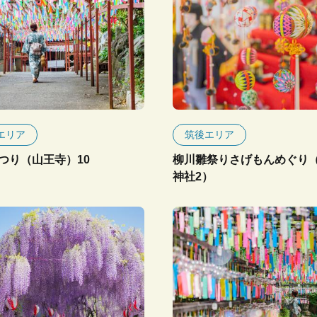
エリア
筑後エリア
つり（山王寺）10
柳川雛祭りさげもんめぐり
神社2）