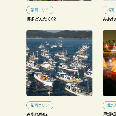
福岡エリア
福岡
博多どんたく02
みあれ
福岡エリア
北九
みあれ祭02
戸畑祇