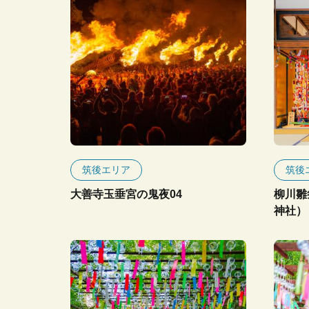
筑後エリア
筑後
大善寺玉垂宮の鬼夜04
柳川雛
神社）