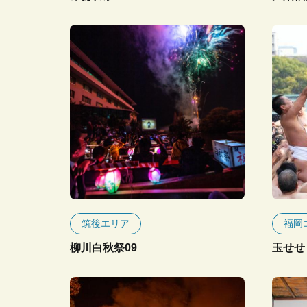
筑後エリア
福岡
柳川白秋祭09
玉せせ