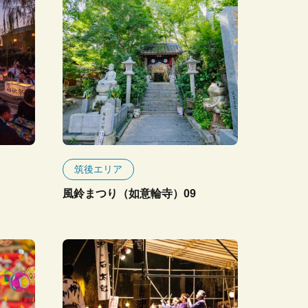
筑後エリア
風鈴まつり（如意輪寺）09