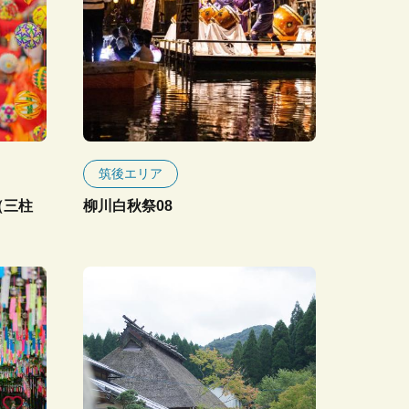
筑後エリア
（三柱
柳川白秋祭08