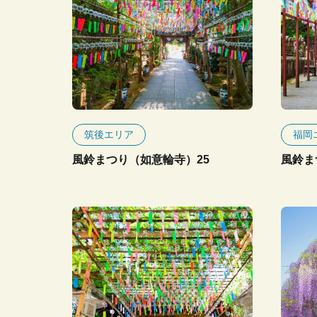
筑後エリア
福岡
風鈴まつり（如意輪寺）25
風鈴ま