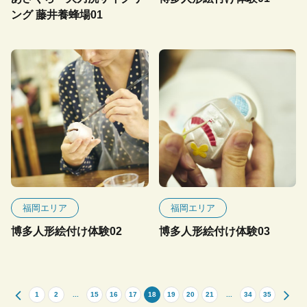
ング 藤井養蜂場01
福岡エリア
福岡エリア
博多人形絵付け体験02
博多人形絵付け体験03
1
2
...
15
16
17
18
19
20
21
...
34
35