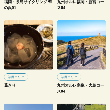
福岡・糸島サイクリング 幣
九州オルレ福岡・新宮コー
の浜01
ス04
福岡エリア
福岡エリア
葛きり
九州オルレ宗像・大島コー
ス04