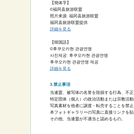
【簡体字】
©福冈县旅游联盟
照片来源: 福冈县旅游联盟
福冈县旅游联盟提供
詳細を見る
【韓国語】
©후쿠오카현 관광연맹
사진제공: 후쿠오카현 관광연맹
후쿠오카현 관광연맹 제공
詳細を見る
禁止事項
当連盟、被写体の名誉を毀損する行為、不正
特定団体（個人）の政治活動または宗教活動
写真素材を他者に譲渡・転売することを禁止
本フォトギャラリーの写真に直接リンクを貼
その他、当連盟が不適当と認めるもの。