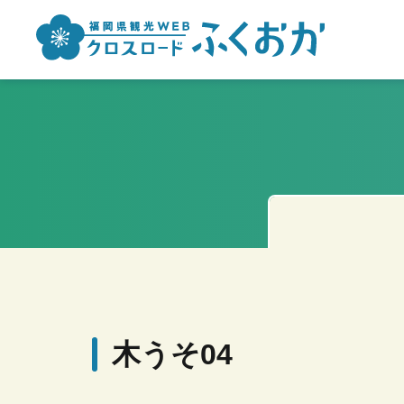
木うそ04