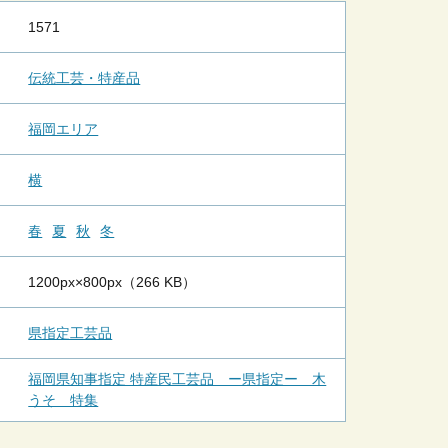
1571
伝統工芸・特産品
福岡エリア
横
春
夏
秋
冬
1200px×800px（266 KB）
県指定工芸品
福岡県知事指定 特産民工芸品 ー県指定ー 木
うそ 特集