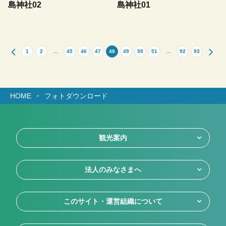
島神社02
島神社01
1
2
...
45
46
47
48
49
50
51
...
92
93
HOME
フォトダウンロード
観光案内
法人のみなさまへ
このサイト・運営組織について