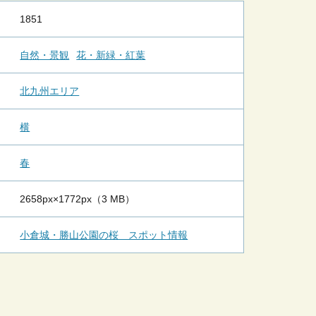
1851
自然・景観
花・新緑・紅葉
北九州エリア
横
春
2658px×1772px（3 MB）
小倉城・勝山公園の桜 スポット情報