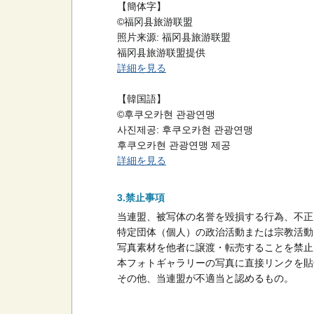
【簡体字】
©福冈县旅游联盟
照片来源: 福冈县旅游联盟
福冈县旅游联盟提供
詳細を見る
【韓国語】
©후쿠오카현 관광연맹
사진제공: 후쿠오카현 관광연맹
후쿠오카현 관광연맹 제공
詳細を見る
禁止事項
当連盟、被写体の名誉を毀損する行為、不正
特定団体（個人）の政治活動または宗教活動
写真素材を他者に譲渡・転売することを禁止
本フォトギャラリーの写真に直接リンクを貼
その他、当連盟が不適当と認めるもの。