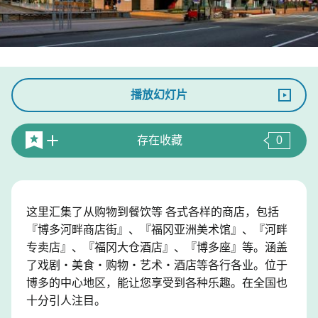
播放幻灯片
存在收藏
0
这里汇集了从购物到餐饮等 各式各样的商店，包括
『博多河畔商店街』、『福冈亚洲美术馆』、『河畔
专卖店』、『福冈大仓酒店』、『博多座』等。涵盖
了戏剧・美食・购物・艺术・酒店等各行各业。位于
博多的中心地区，能让您享受到各种乐趣。在全国也
十分引人注目。