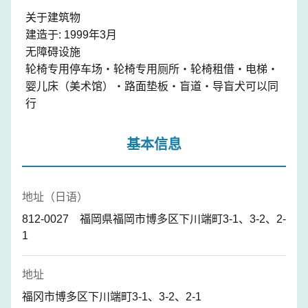
关于建筑物
建造于: 1999年3月
无障碍设施
轮椅专用停车场・轮椅专用厕所・轮椅租借・电梯・
婴儿床（美术馆）・路面垫板・盲道・导盲犬可以同
行
基本信息
地址（日语）
812-0027 福岡県福岡市博多区下川端町3-1、3-2、2-
1
地址
福冈市博多区下川端町3-1、3-2、2-1