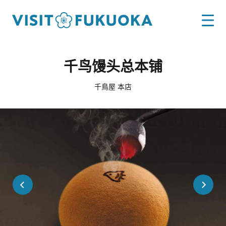
千鸟馒头总本铺
千鳥屋 本店