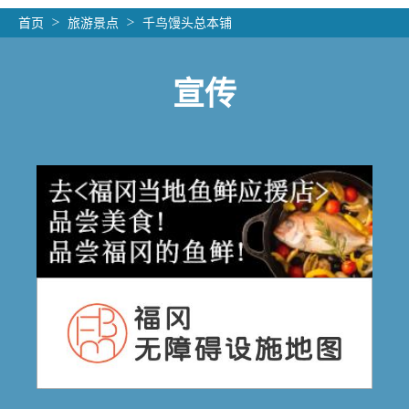
首页
旅游景点
千鸟馒头总本铺
宣传