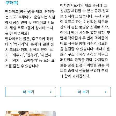
쿠하쿠)
이치방시보리의 제조 과정과 그
신념을 체감할 수 있는 공장 견학
멘타이코(명란젓)를 제조, 판매하
을 실시하고 있습니다. 우선 기린
는 노포 '후쿠야'가 운영하는 시설
이 목표로 하는 이상적인 맥주와
에서 공장 견학 및 멘타이코 만들
산지에 관한 동영상 소개로 시작.
기 체험 프로그램에 참가해 보시
이어서 맥아 시식과 홉향 체험, 첫
는 건 어떨까요?
번째 맥아즙과 두 번째 맥아즙의
멘타이코는 물론, 후쿠오카 하카
비교 시음을 통해 맥주의 심오함
타의 '먹거리'와 '문화'에 관한 전
을 실감할 수 있습니다. 게다가 발
시 코너와 카페, 상점도 있어 '보
효의 구조나 저장 과정을 배우고
기', '배우기', '접하기', '체험하
패키징의 공정을 견학. 마지막으
기', '먹기', '쇼핑하기' 등 모든 요
로는 공장 한정 아이템을 갖춘 팩
소를 즐길 수 있습니다.
토리 숍에서 선물을 구입해 추억
과 함께 가져갑시다.
더 보기
더 보기