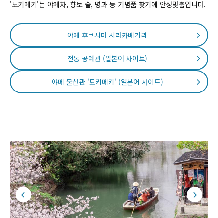
'도키메키'는 야메차, 향토 술, 명과 등 기념품 찾기에 안성맞춤입니다.
야메 후쿠시마 시라카베거리
전통 공예관 (일본어 사이트)
야메 물산관 '도키메키' (일본어 사이트)