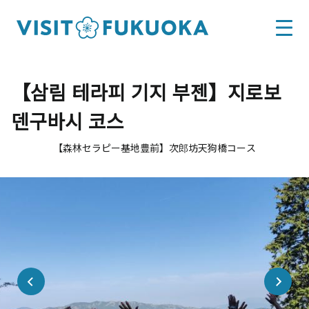
【삼림 테라피 기지 부젠】지로보
덴구바시 코스
【森林セラピー基地豊前】次郎坊天狗橋コース