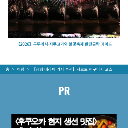
벽
【2026】구루메시·지쿠고가와 불꽃축제 완전공략 가이드
홈
체험
【삼림 테라피 기지 부젠】지로보 덴구바시 코스
PR