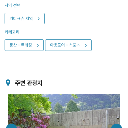
지역 선택
기타큐슈 지역
카테고리
등산・트레킹
아웃도어・스포츠
주변 관광지