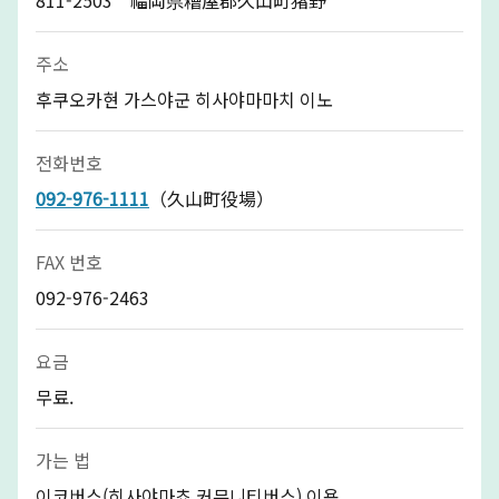
주소
후쿠오카현 가스야군 히사야마마치 이노
전화번호
092-976-1111
（久山町役場）
FAX 번호
092-976-2463
요금
무료.
가는 법
이코버스(히사야마쵸 커뮤니티버스) 이용