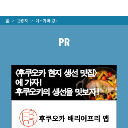
홈
관광지
이노가와(강)
PR