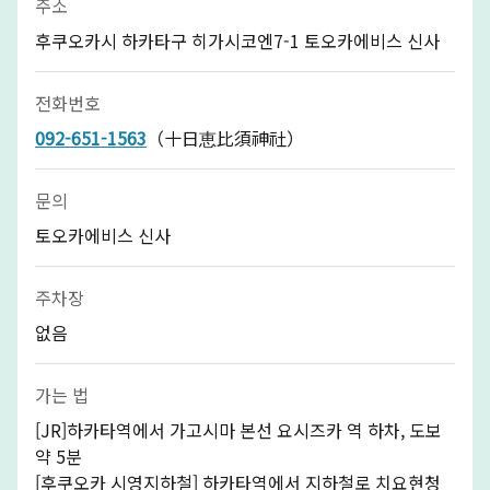
주소
후쿠오카시 하카타구 히가시코엔7-1 토오카에비스 신사
전화번호
092-651-1563
（十日恵比須神社）
문의
토오카에비스 신사
주차장
없음
가는 법
[JR]하카타역에서 가고시마 본선 요시즈카 역 하차, 도보
약 5분
[후쿠오카 시영지하철] 하카타역에서 지하철로 치요현청