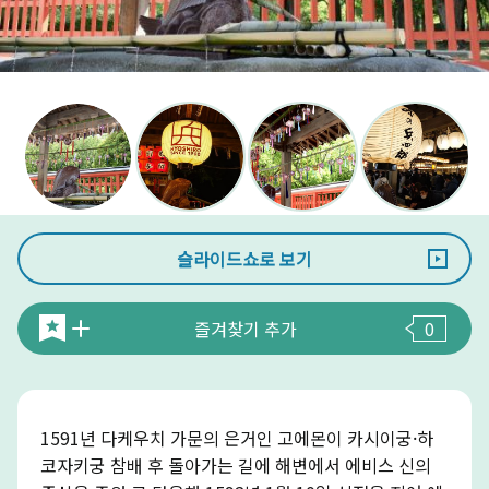
슬라이드쇼로 보기
즐겨찾기 추가
0
1591년 다케우치 가문의 은거인 고에몬이 카시이궁·하
코자키궁 참배 후 돌아가는 길에 해변에서 에비스 신의