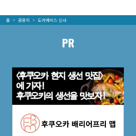
홈
관광지
도카에비스 신사
PR