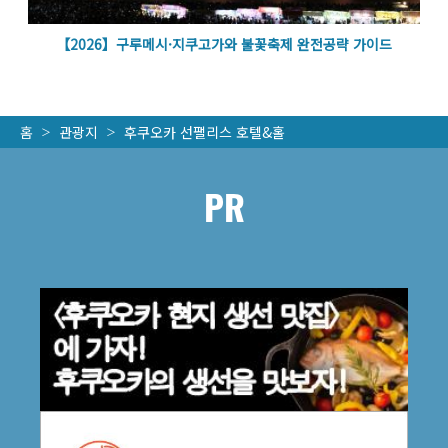
벽
【2026】구루메시·지쿠고가와 불꽃축제 완전공략 가이드
홈
관광지
후쿠오카 선팰리스 호텔&홀
PR