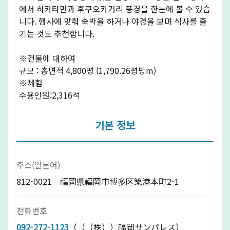
에서 하카타만과 후쿠오카거리 풍경을 한눈에 볼 수 있습
니다. 행사에 맞춰 숙박을 하거나 야경을 보며 식사를 즐
기는 것도 추천합니다.
※건물에 대하여
규모 : 총면적 4,800평 (1,790.26평방m)
※체험
수용인원:2,316석
기본 정보
주소(일본어)
812-0021 福岡県福岡市博多区築港本町2-1
전화번호
092-272-1123
（（（株））福岡サンパレス）