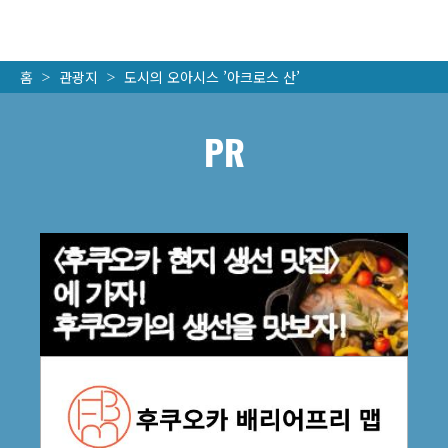
홈
관광지
도시의 오아시스 ’아크로스 산’
PR