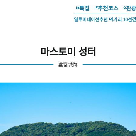
특집
추천코스
관
일루미네이션
추천 먹거리 10선
마스토미 성터
益富城跡