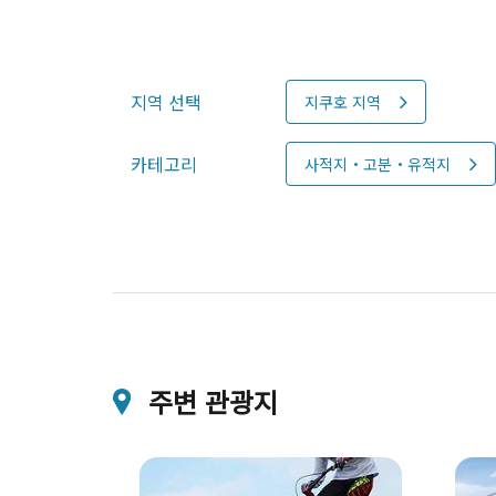
지역 선택
지쿠호 지역
카테고리
사적지・고분・유적지
주변 관광지