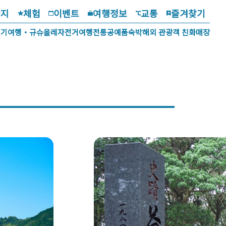
광지
체험
이벤트
여행정보
교통
즐겨찾기
걷기여행・규슈올레
자전거여행
전통공예품
숙박
해외 관광객 친화매장