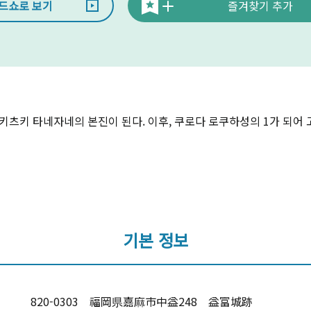
드쇼로 보기
즐겨찾기 추가
키츠키 타네자네의 본진이 된다. 이후, 쿠로다 로쿠하성의 1가 되어 고
기본 정보
820-0303 福岡県嘉麻市中益248 益富城跡