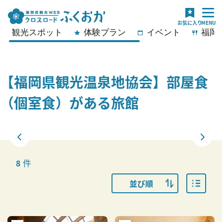
観光スポット
体験プラン
イベント
福岡
【福岡県観光温泉地協会】部屋食
（個室食）がある旅館
件
8
並び順