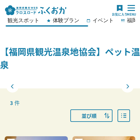
観光スポット
体験プラン
イベント
福岡
【福岡県観光温泉地協会】ペット温
泉
件
3
並び順