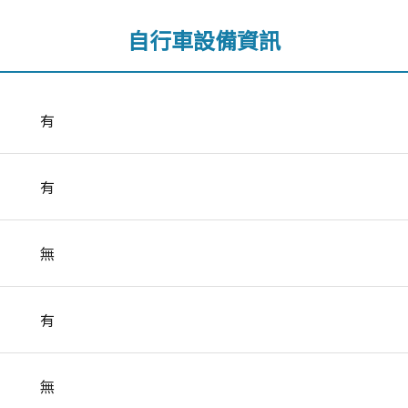
自行車設備資訊
有
有
無
有
無