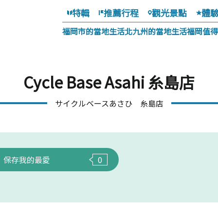
特輯
推薦行程
觀光景點
體
福岡市的當地生活
北九州的當地生活
福岡值得
Cycle Base Asahi 糸島店
サイクルベースあさひ 糸島店
保存我的最愛
0