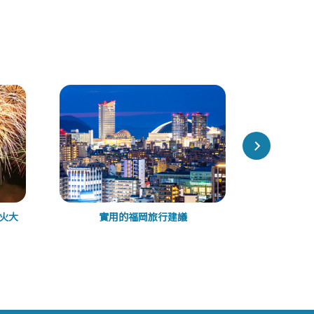
煙火大
實用的福岡旅行建議
來柳川觀光