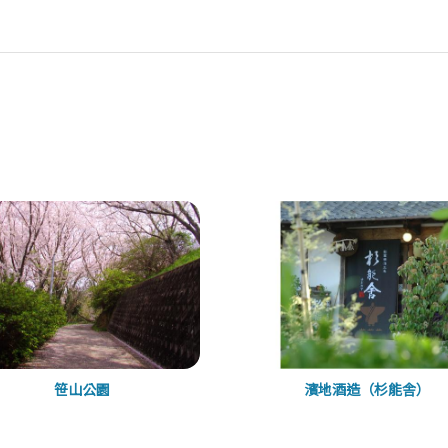
笹山公園
濱地酒造（杉能舎）