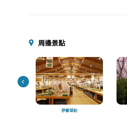
周邊景點
樹
伊都菜彩