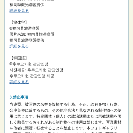
福岡縣觀光聯盟提供
詳細を見る
【簡体字】
©福冈县旅游联盟
照片来源: 福冈县旅游联盟
福冈县旅游联盟提供
詳細を見る
【韓国語】
©후쿠오카현 관광연맹
사진제공: 후쿠오카현 관광연맹
후쿠오카현 관광연맹 제공
詳細を見る
禁止事項
当連盟、被写体の名誉を毀損する行為、不正、誤解を招く行為、
公序良俗に反するもの、その他非合法と見なされる制作物への使
用は禁じます。
特定団体（個人）の政治活動または宗教活動を著
しく助長するおそれがある制作物への使用は禁じます。
写真素材
を他者に譲渡・転売することを禁止します。
本フォトギャラリー