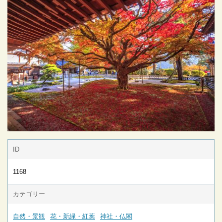
ID
1168
カテゴリー
自然・景観
花・新緑・紅葉
神社・仏閣