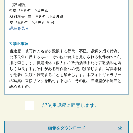
【韓国語】
©후쿠오카현 관광연맹
사진제공: 후쿠오카현 관광연맹
후쿠오카현 관광연맹 제공
詳細を見る
禁止事項
当連盟、被写体の名誉を毀損する行為、不正、誤解を招く行為、
公序良俗に反するもの、その他非合法と見なされる制作物への使
用は禁じます。
特定団体（個人）の政治活動または宗教活動を著
しく助長するおそれがある制作物への使用は禁じます。
写真素材
を他者に譲渡・転売することを禁止します。
本フォトギャラリー
の写真に直接リンクを貼付するもの。
その他、当連盟が不適当と
認めるもの。
上記使用規程に同意します。
画像をダウンロード