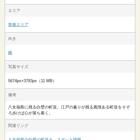
エリア
筑後エリア
向き
横
写真サイズ
5674px×3783px（11 MB）
備考
八女福島に残る白壁の町並。江戸の薫りが残る風情ある町並をそぞ
ろ歩けば心が落ち着く。
関連リンク
八女福島の白壁の町並み スポット情報