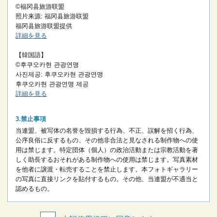
©福冈县旅游联盟
照片来源: 福冈县旅游联盟
福冈县旅游联盟提供
詳細を見る
【韓国語】
©후쿠오카현 관광연맹
사진제공: 후쿠오카현 관광연맹
후쿠오카현 관광연맹 제공
詳細を見る
禁止事項
当連盟、被写体の名誉を毀損する行為、不正、誤解を招く行為、
公序良俗に反するもの、その他非合法と見なされる制作物への使
用は禁じます。
特定団体（個人）の政治活動または宗教活動を著
しく助長するおそれがある制作物への使用は禁じます。
写真素材
を他者に譲渡・転売することを禁止します。
本フォトギャラリー
の写真に直接リンクを貼付するもの。
その他、当連盟が不適当と
認めるもの。