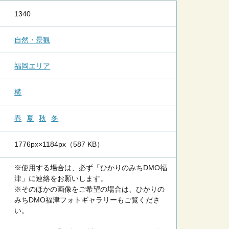
1340
自然・景観
福岡エリア
横
春
夏
秋
冬
1776px×1184px（587 KB）
※使用する場合は、必ず「ひかりのみちDMO福
津」に連絡をお願いします。
※そのほかの画像をご希望の場合は、ひかりの
みちDMO福津フォトギャラリーもご覧くださ
い。