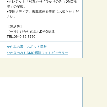
●クレジット「写真:(一社)ひかりのみちDMO福
津」の記載。
●使用メディア、掲載媒体を事前にお知らせくだ
さい。
【連絡先】
（一社）ひかりのみちDMO福津
TEL:0940-62-5790
かがみの海 スポット情報
ひかりのみちDMO福津フォトギャラリー