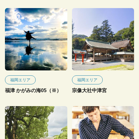
福岡エリア
福岡エリア
福津 かがみの海05（※）
宗像大社中津宮