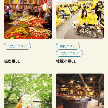
北九州エリア
福岡エリア
北九州エリア
孫次凧01
牡蠣小屋01