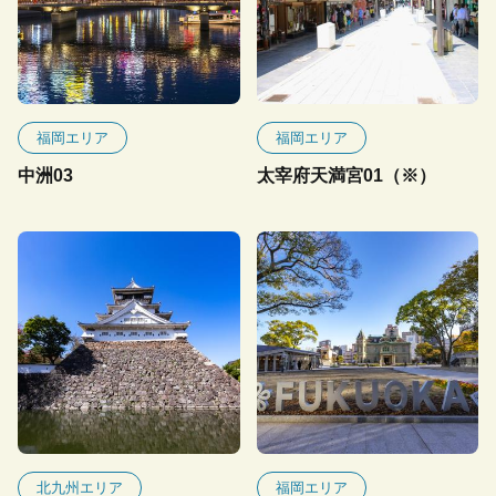
福岡エリア
福岡エリア
中洲03
太宰府天満宮01（※）
北九州エリア
福岡エリア