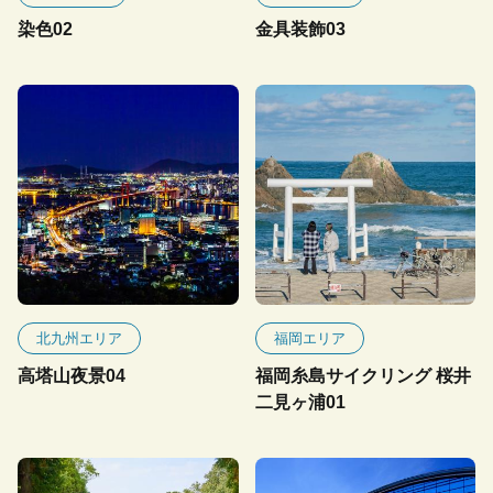
染色02
金具装飾03
北九州エリア
福岡エリア
高塔山夜景04
福岡糸島サイクリング 桜井
二見ヶ浦01