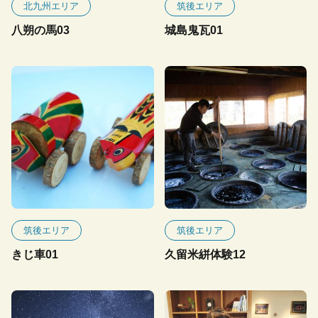
北九州エリア
筑後エリア
八朔の馬03
城島鬼瓦01
筑後エリア
筑後エリア
きじ車01
久留米絣体験12