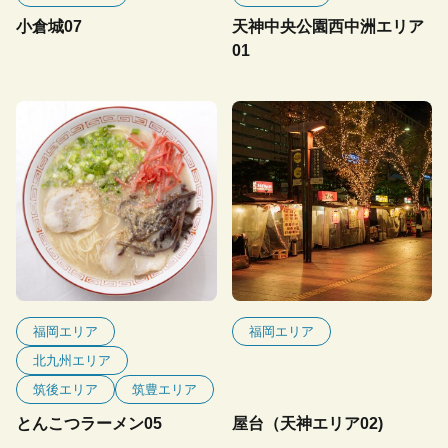
小倉城07
天神中央公園西中洲エリア
01
福岡エリア
福岡エリア
北九州エリア
筑後エリア
筑豊エリア
とんこつラーメン05
屋台（天神エリア02)