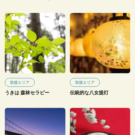
筑後エリア
筑後エリア
うきは 森林セラピー
伝統的な八女提灯