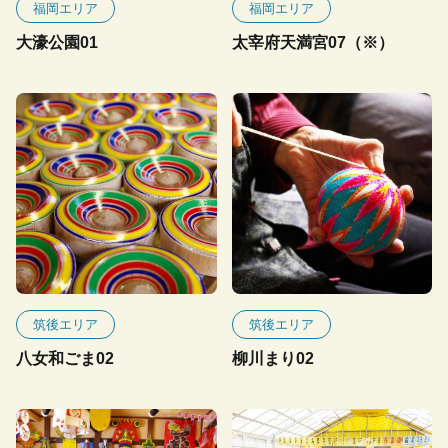
福岡エリア
福岡エリア
大濠公園01
太宰府天満宮07（※）
筑後エリア
筑後エリア
八女和ごま02
柳川まり02