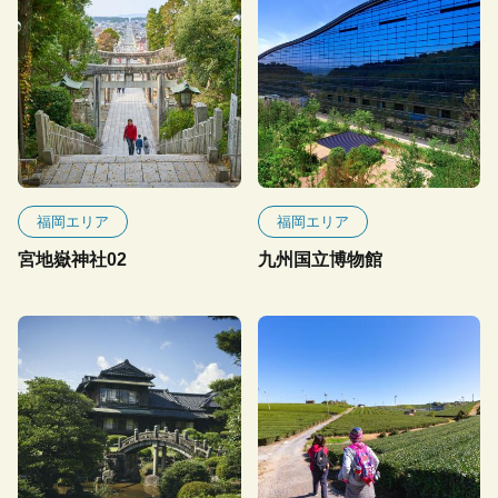
福岡エリア
福岡エリア
宮地嶽神社02
九州国立博物館