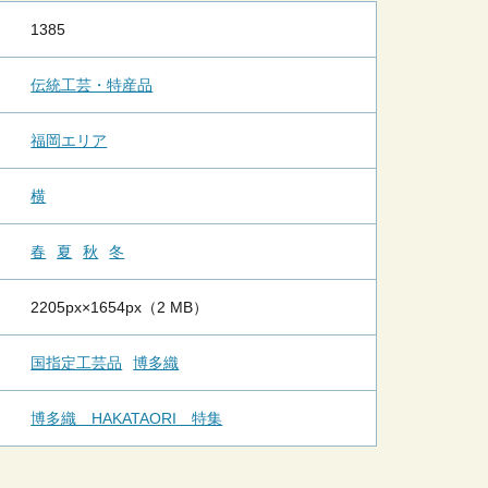
1385
伝統工芸・特産品
福岡エリア
横
春
夏
秋
冬
2205px×1654px（2 MB）
国指定工芸品
博多織
博多織 HAKATAORI 特集