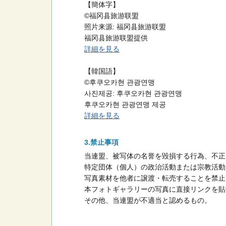
【簡体字】
©福冈县旅游联盟
照片来源: 福冈县旅游联盟
福冈县旅游联盟提供
詳細を見る
【韓国語】
©후쿠오카현 관광연맹
사진제공: 후쿠오카현 관광연맹
후쿠오카현 관광연맹 제공
詳細を見る
禁止事項
当連盟、被写体の名誉を毀損する行為、不正
特定団体（個人）の政治活動または宗教活動
写真素材を他者に譲渡・転売することを禁止
本フォトギャラリーの写真に直接リンクを貼
その他、当連盟が不適当と認めるもの。