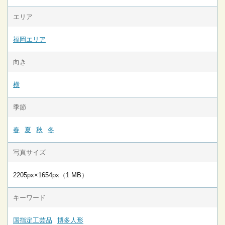
エリア
福岡エリア
向き
横
季節
春
夏
秋
冬
写真サイズ
2205px×1654px（1 MB）
キーワード
国指定工芸品
博多人形