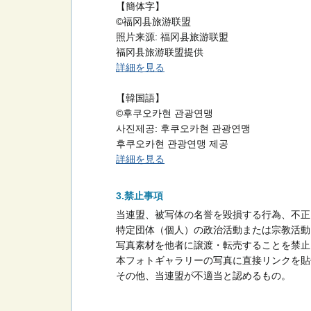
【簡体字】
©福冈县旅游联盟
照片来源: 福冈县旅游联盟
福冈县旅游联盟提供
詳細を見る
【韓国語】
©후쿠오카현 관광연맹
사진제공: 후쿠오카현 관광연맹
후쿠오카현 관광연맹 제공
詳細を見る
禁止事項
当連盟、被写体の名誉を毀損する行為、不正
特定団体（個人）の政治活動または宗教活動
写真素材を他者に譲渡・転売することを禁止
本フォトギャラリーの写真に直接リンクを貼
その他、当連盟が不適当と認めるもの。