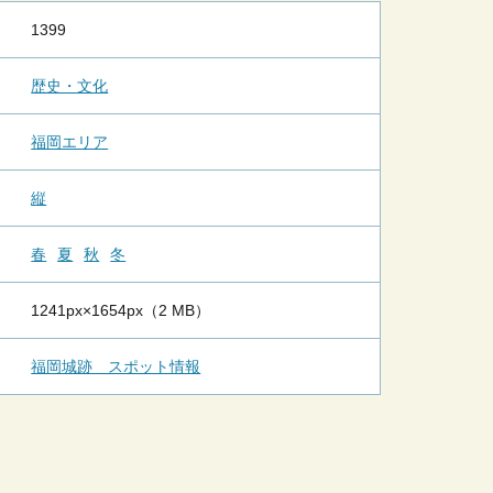
1399
歴史・文化
福岡エリア
縦
春
夏
秋
冬
1241px×1654px（2 MB）
福岡城跡 スポット情報