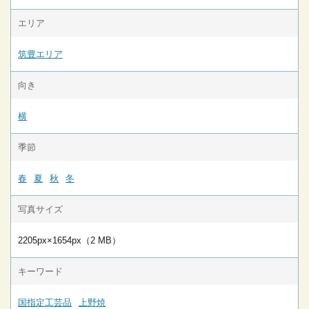
エリア
筑豊エリア
向き
横
季節
春
夏
秋
冬
写真サイズ
2205px×1654px（2 MB）
キーワード
国指定工芸品
上野焼