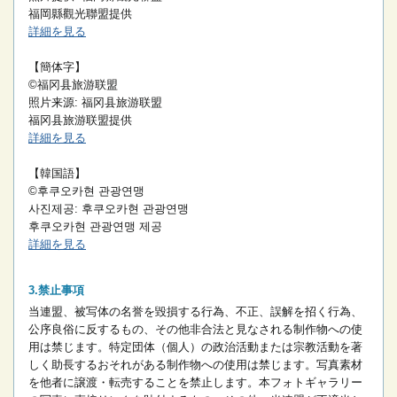
福岡縣觀光聯盟提供
詳細を見る
【簡体字】
©福冈县旅游联盟
照片来源: 福冈县旅游联盟
福冈县旅游联盟提供
詳細を見る
【韓国語】
©후쿠오카현 관광연맹
사진제공: 후쿠오카현 관광연맹
후쿠오카현 관광연맹 제공
詳細を見る
禁止事項
当連盟、被写体の名誉を毀損する行為、不正、誤解を招く行為、
公序良俗に反するもの、その他非合法と見なされる制作物への使
用は禁じます。
特定団体（個人）の政治活動または宗教活動を著
しく助長するおそれがある制作物への使用は禁じます。
写真素材
を他者に譲渡・転売することを禁止します。
本フォトギャラリー