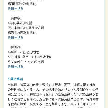
福岡縣觀光聯盟提供
詳細を見る
【簡体字】
©福冈县旅游联盟
照片来源: 福冈县旅游联盟
福冈县旅游联盟提供
詳細を見る
【韓国語】
©후쿠오카현 관광연맹
사진제공: 후쿠오카현 관광연맹
후쿠오카현 관광연맹 제공
詳細を見る
禁止事項
当連盟、被写体の名誉を毀損する行為、不正、誤解を招く行為、
公序良俗に反するもの、その他非合法と見なされる制作物への使
用は禁じます。
特定団体（個人）の政治活動または宗教活動を著
しく助長するおそれがある制作物への使用は禁じます。
写真素材
を他者に譲渡・転売することを禁止します。
本フォトギャラリー