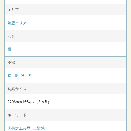
エリア
筑豊エリア
向き
横
季節
春
夏
秋
冬
写真サイズ
2206px×1654px（2 MB）
キーワード
国指定工芸品
上野焼