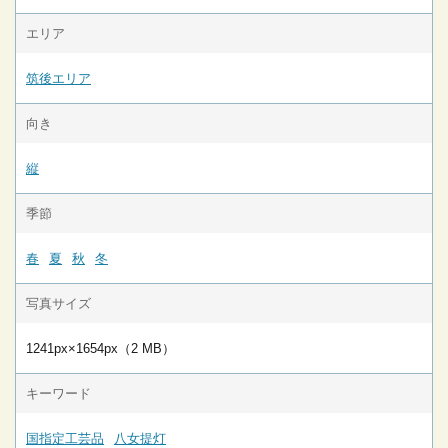
エリア
筑後エリア
向き
縦
季節
春
夏
秋
冬
写真サイズ
1241px×1654px（2 MB）
キーワード
国指定工芸品
八女提灯