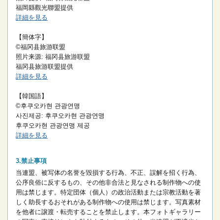
福岡縣觀光聯盟提供
詳細を見る
【簡体字】
©福冈县旅游联盟
照片来源: 福冈县旅游联盟
福冈县旅游联盟提供
詳細を見る
【韓国語】
©후쿠오카현 관광연맹
사진제공: 후쿠오카현 관광연맹
후쿠오카현 관광연맹 제공
詳細を見る
禁止事項
当連盟、被写体の名誉を毀損する行為、不正、誤解を招く行為、
公序良俗に反するもの、その他非合法と見なされる制作物への使
用は禁じます。
特定団体（個人）の政治活動または宗教活動を著
しく助長するおそれがある制作物への使用は禁じます。
写真素材
を他者に譲渡・転売することを禁止します。
本フォトギャラリー