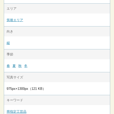
エリア
筑後エリア
向き
縦
季節
春
夏
秋
冬
写真サイズ
975px×1300px（121 KB）
キーワード
県指定工芸品