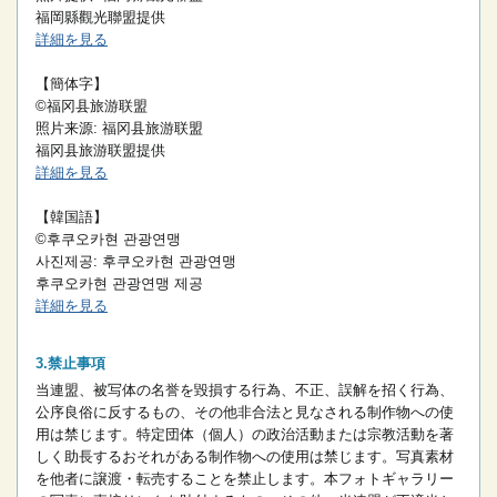
福岡縣觀光聯盟提供
詳細を見る
【簡体字】
©福冈县旅游联盟
照片来源: 福冈县旅游联盟
福冈县旅游联盟提供
詳細を見る
【韓国語】
©후쿠오카현 관광연맹
사진제공: 후쿠오카현 관광연맹
후쿠오카현 관광연맹 제공
詳細を見る
禁止事項
当連盟、被写体の名誉を毀損する行為、不正、誤解を招く行為、
公序良俗に反するもの、その他非合法と見なされる制作物への使
用は禁じます。
特定団体（個人）の政治活動または宗教活動を著
しく助長するおそれがある制作物への使用は禁じます。
写真素材
を他者に譲渡・転売することを禁止します。
本フォトギャラリー