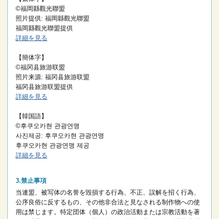
©福岡縣觀光聯盟
照片提供: 福岡縣觀光聯盟
福岡縣觀光聯盟提供
詳細を見る
【簡体字】
©福冈县旅游联盟
照片来源: 福冈县旅游联盟
福冈县旅游联盟提供
詳細を見る
【韓国語】
©후쿠오카현 관광연맹
사진제공: 후쿠오카현 관광연맹
후쿠오카현 관광연맹 제공
詳細を見る
禁止事項
当連盟、被写体の名誉を毀損する行為、不正、誤解を招く行為、
公序良俗に反するもの、その他非合法と見なされる制作物への使
用は禁じます。
特定団体（個人）の政治活動または宗教活動を著