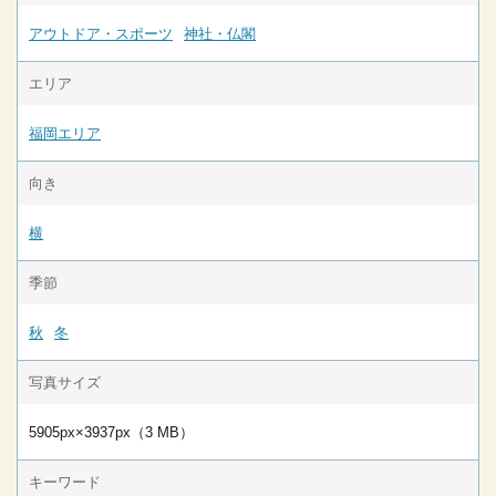
アウトドア・スポーツ
神社・仏閣
エリア
福岡エリア
向き
横
季節
秋
冬
写真サイズ
5905px×3937px（3 MB）
キーワード