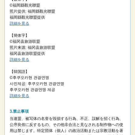
©福岡縣觀光聯盟
照片提供: 福岡縣觀光聯盟
福岡縣觀光聯盟提供
詳細を見る
【簡体字】
©福冈县旅游联盟
照片来源: 福冈县旅游联盟
福冈县旅游联盟提供
詳細を見る
【韓国語】
©후쿠오카현 관광연맹
사진제공: 후쿠오카현 관광연맹
후쿠오카현 관광연맹 제공
詳細を見る
禁止事項
当連盟、被写体の名誉を毀損する行為、不正、誤解を招く行為、
公序良俗に反するもの、その他非合法と見なされる制作物への使
用は禁じます。
特定団体（個人）の政治活動または宗教活動を著