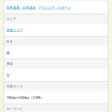
世界遺産・日本遺産
アウトドア・スポーツ
エリア
筑後エリア
向き
横
季節
冬
写真サイズ
7952px×5304px（3 MB）
キーワード