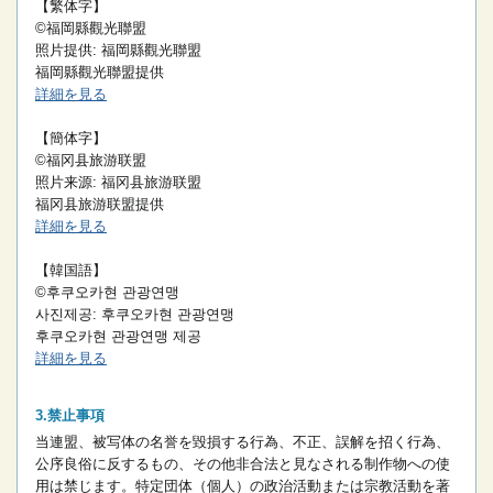
【繁体字】
©福岡縣觀光聯盟
照片提供: 福岡縣觀光聯盟
福岡縣觀光聯盟提供
詳細を見る
【簡体字】
©福冈县旅游联盟
照片来源: 福冈县旅游联盟
福冈县旅游联盟提供
詳細を見る
【韓国語】
©후쿠오카현 관광연맹
사진제공: 후쿠오카현 관광연맹
후쿠오카현 관광연맹 제공
詳細を見る
禁止事項
当連盟、被写体の名誉を毀損する行為、不正、誤解を招く行為、
公序良俗に反するもの、その他非合法と見なされる制作物への使
用は禁じます。
特定団体（個人）の政治活動または宗教活動を著