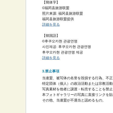
【簡体字】
©福冈县旅游联盟
照片来源: 福冈县旅游联盟
福冈县旅游联盟提供
詳細を見る
【韓国語】
©후쿠오카현 관광연맹
사진제공: 후쿠오카현 관광연맹
후쿠오카현 관광연맹 제공
詳細を見る
禁止事項
当連盟、被写体の名誉を毀損する行為、不正
特定団体（個人）の政治活動または宗教活動
写真素材を他者に譲渡・転売することを禁止
本フォトギャラリーの写真に直接リンクを貼
その他、当連盟が不適当と認めるもの。