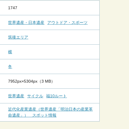
1747
世界遺産・日本遺産
アウトドア・スポーツ
筑後エリア
横
冬
7952px×5304px（3 MB）
世界遺産
サイクル
福10ルート
近代化産業遺産（世界遺産「明治日本の産業革
命遺産」） スポット情報