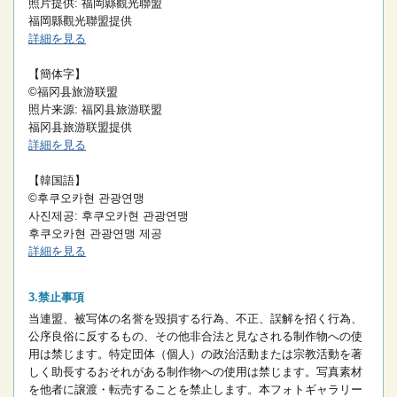
照片提供: 福岡縣觀光聯盟
福岡縣觀光聯盟提供
詳細を見る
【簡体字】
©福冈县旅游联盟
照片来源: 福冈县旅游联盟
福冈县旅游联盟提供
詳細を見る
【韓国語】
©후쿠오카현 관광연맹
사진제공: 후쿠오카현 관광연맹
후쿠오카현 관광연맹 제공
詳細を見る
禁止事項
当連盟、被写体の名誉を毀損する行為、不正、誤解を招く行為、
公序良俗に反するもの、その他非合法と見なされる制作物への使
用は禁じます。
特定団体（個人）の政治活動または宗教活動を著
しく助長するおそれがある制作物への使用は禁じます。
写真素材
を他者に譲渡・転売することを禁止します。
本フォトギャラリー